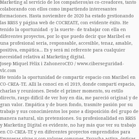
Marketing al servicio de los compañeros/as co-creadores, tanto
colaborando con ellos como impartiendo interesantes
formaciones. Hasta noviembre de 2020 ha estado gestionando
las RRSS y página web de COCREATE, con evidente éxito. He
tenido la oportunidad -y la suerte- de trabajar con ella en
diferentes proyectos, por lo que puedo decir que Maribel es
una profesional seria, responsable, accesible, tenaz, amable,
positiva, empática... Es y será mi referente para cualquier
necesidad relativa al Marketing digital.
Josep Miquel Fèlix i Zahonero
CEO / www.ciberseguridad-
vlc.com
He tenido la oportunidad de compartir espacio con Maribel en
CO-CREA-TE. Allí la conocí en el 2019, donde compartí espacio,
charlas y reuniones. Desde el primer momento, su estilo
directo, rasgo difícil de ver hoy en día, me pareció original y de
gran valor. Empática y de buen fondo, trasmite pasión por su
trabajo y sus conocimientos los pone a disposición del grupo de
manera natural, sin pretensiones. Su profesionalidad en RRSS
y Marketing Digital es evidente, no hay más que ver su trabajo
en CO-CREA-TE y en diferentes proyectos emprendidos para
Empresas vivas y con valores comunes. Escucha activa, ópticas